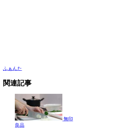
ふぁんた
関連記事
無印
良品