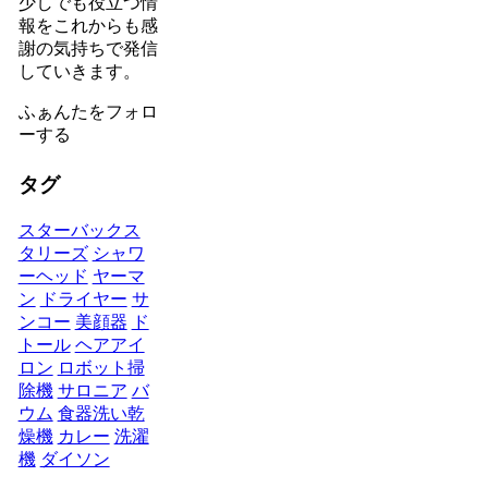
少しでも役立つ情
報をこれからも感
謝の気持ちで発信
していきます。
ふぁんたをフォロ
ーする
タグ
スターバックス
タリーズ
シャワ
ーヘッド
ヤーマ
ン
ドライヤー
サ
ンコー
美顔器
ド
トール
ヘアアイ
ロン
ロボット掃
除機
サロニア
バ
ウム
食器洗い乾
燥機
カレー
洗濯
機
ダイソン