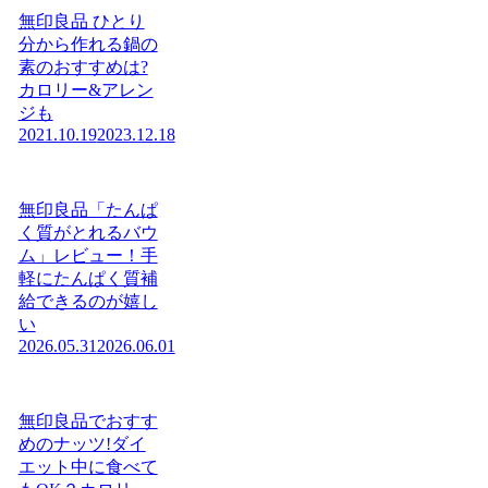
無印良品 ひとり
分から作れる鍋の
素のおすすめは?
カロリー&アレン
ジも
2021.10.19
2023.12.18
無印良品「たんぱ
く質がとれるバウ
ム」レビュー！手
軽にたんぱく質補
給できるのが嬉し
い
2026.05.31
2026.06.01
無印良品でおすす
めのナッツ!ダイ
エット中に食べて