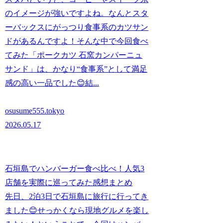
のイメージが強いですよね。なんとスタ
ーバックスにがっつり食事系のカツサン
ドがあるんですよ！そんな中で今回食べ
てみた「ポークカツ 石窯カンパーニュ
サンド」は、かなり“食事系”として満足
感の高い一品でした😊結...
osusume555.tokyo
2026.05.17
石垣島でハンバーガー食べ比べ！人気3
店舗を実際に巡ってみた感想まとめ
先日、2泊3日で石垣島に旅行に行ってき
ました😊せっかくなら現地グルメを楽し