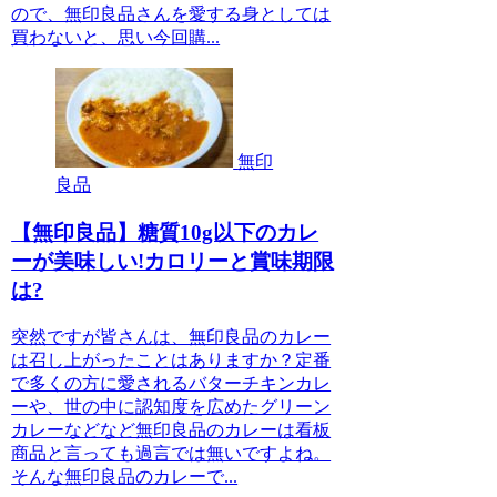
ので、無印良品さんを愛する身としては
買わないと、思い今回購...
無印
良品
【無印良品】糖質10g以下のカレ
ーが美味しい!カロリーと賞味期限
は?
突然ですが皆さんは、無印良品のカレー
は召し上がったことはありますか？定番
で多くの方に愛されるバターチキンカレ
ーや、世の中に認知度を広めたグリーン
カレーなどなど無印良品のカレーは看板
商品と言っても過言では無いですよね。
そんな無印良品のカレーで...