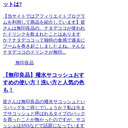
ットは?
【当サイトではアフィリエイトプログラ
ムを利用して商品を紹介しています】皆
さんは無印良品の、ナタデココが使われ
たドリンクを飲まれたことはあります
か？ナタデココって独特の食感で過去に
ブームを巻き起こしましたよね。そんな
ナタデココのドリンクが無印...
無印良品
【無印良品】撥水サコッシュおす
すめの使い方！洗い方と人気の色
も！
皆さんは無印良品の撥水サコッシュとい
うバッグをご存じでしょうか？私は今ま
でサコッシュと呼ばれるタイプのバック
を買ったことが無かったのですが、サコ
ッシュはSNSなどで話題になっています