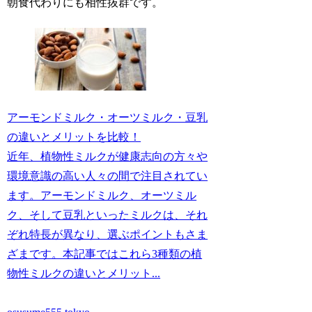
朝食代わりにも相性抜群です。
アーモンドミルク・オーツミルク・豆乳
の違いとメリットを比較！
近年、植物性ミルクが健康志向の方々や
環境意識の高い人々の間で注目されてい
ます。アーモンドミルク、オーツミル
ク、そして豆乳といったミルクは、それ
ぞれ特長が異なり、選ぶポイントもさま
ざまです。本記事ではこれら3種類の植
物性ミルクの違いとメリット...