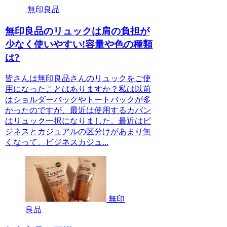
無印良品
無印良品のリュックは肩の負担が
少なく使いやすい!容量や色の種類
は?
皆さんは無印良品さんのリュックをご使
用になったことはありますか？私は以前
はショルダーバックやトートバックが多
かったのですが、最近は使用するカバン
はリュック一択になりました。最近はビ
ジネスとカジュアルの区分けがあまり無
くなって、ビジネスカジュ...
無印
良品