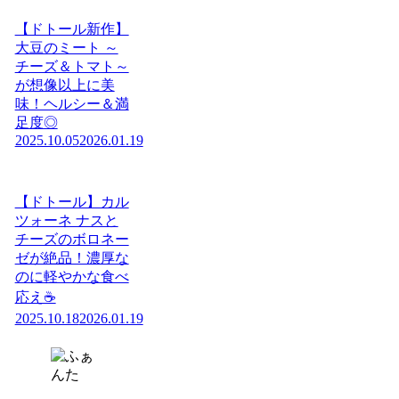
【ドトール新作】
大豆のミート ～
チーズ＆トマト～
が想像以上に美
味！ヘルシー＆満
足度◎
2025.10.05
2026.01.19
【ドトール】カル
ツォーネ ナスと
チーズのボロネー
ゼが絶品！濃厚な
のに軽やかな食べ
応え☕️
2025.10.18
2026.01.19