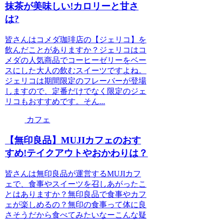
抹茶が美味しい!カロリーと甘さ
は?
皆さんはコメダ珈琲店の【ジェリコ】を
飲んだことがありますか？ジェリコはコ
メダの人気商品でコーヒーゼリーをベー
スにした大人の飲むスイーツですよね。
ジェリコは期間限定のフレーバーが登場
しますので、定番だけでなく限定のジェ
リコもおすすめです。そん...
カフェ
【無印良品】MUJIカフェのおす
すめ!テイクアウトやおかわりは？
皆さんは無印良品が運営するMUJIカフ
ェで、食事やスイーツを召しあがったこ
とはありますか？無印良品で食事やカフ
ェが楽しめるの？無印の食事って体に良
さそうだから食べてみたいなーこんな疑