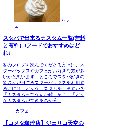
カフ
ェ
スタバで出来るカスタム一覧(無料
と有料）!フードでおすすめはど
れ?
私のブログを読んでくださる方々は、ス
ターバックスやカフェがお好きな方が多
いかと思います。ところでスタバ好きの
皆さんが日ごろスターバックスを利用す
る時には、どんなカスタムをしますか？
「カスタムってなんか難しそう」「どん
なカスタムができるのか分...
カフェ
【コメダ珈琲店】ジェリコ天空の