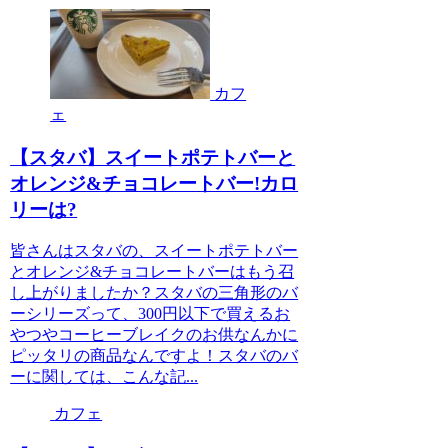
カフ
ェ
【スタバ】スイートポテトバーと
オレンジ&チョコレートバー!カロ
リーは?
皆さんはスタバの、スイートポテトバー
とオレンジ&チョコレートバーはもう召
し上がりましたか？スタバの三角形のバ
ーシリーズって、300円以下で買えるお
やつやコーヒーブレイクのお供なんかに
ピッタリの商品なんですよ！スタバのバ
ーに関しては、こんな記...
カフェ