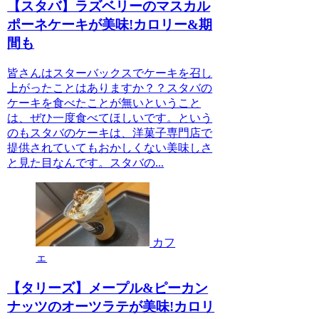
【スタバ】ラズベリーのマスカル
ポーネケーキが美味!カロリー&期
間も
皆さんはスターバックスでケーキを召し
上がったことはありますか？？スタバの
ケーキを食べたことが無いということ
は、ぜひ一度食べてほしいです。という
のもスタバのケーキは、洋菓子専門店で
提供されていてもおかしくない美味しさ
と見た目なんです。スタバの...
カフ
ェ
【タリーズ】メープル&ピーカン
ナッツのオーツラテが美味!カロリ