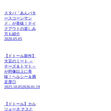
スタバ「あんバタ
ースコーンサン
ド」が美味！テイ
クアウトの楽しみ
方も紹介
2026.05.05
【ドトール新作】
大豆のミート ～
チーズ＆トマト～
が想像以上に美
味！ヘルシー＆満
足度◎
2025.10.05
2026.01.19
【ドトール】カル
ツォーネ ナスと