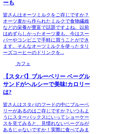
ーも
皆さんはオーツミルクをご存じですか？
オーツ麦から作られたミルクで食物繊維
などの栄養が豊富で話題ですよね。以前
はめずらしかったオーツ麦も、今はスー
パーやコンビニで手軽に買うことができ
ます。そんなオーツミルクを使ったタリ
ーズコーヒーのドリンクを...
カフェ
【スタバ】ブルーベリー ベーグル
サンドがヘルシーで美味!カロリー
は?
皆さんはスタバのフードの中にブルーベ
リーがあるのはご存じですか？いつもよ
うにスターバックスにいってショーケー
スを見てみると、見慣れないベーグルが
あるじゃないですか！実際に食べてみま