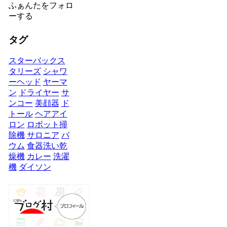
ふぁんたをフォロ
ーする
タグ
スターバックス
タリーズ
シャワ
ーヘッド
ヤーマ
ン
ドライヤー
サ
ンコー
美顔器
ド
トール
ヘアアイ
ロン
ロボット掃
除機
サロニア
バ
ウム
食器洗い乾
燥機
カレー
洗濯
機
ダイソン