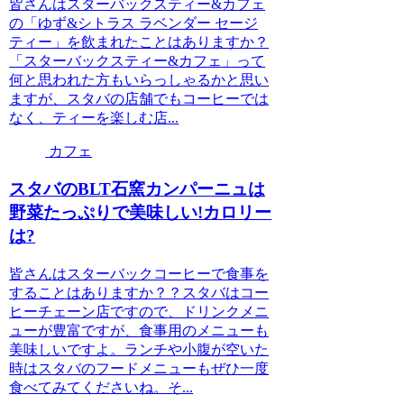
皆さんはスターバックスティー&カフェ
の「ゆず&シトラス ラベンダー セージ
ティー」を飲まれたことはありますか？
「スターバックスティー&カフェ」って
何と思われた方もいらっしゃるかと思い
ますが、スタバの店舗でもコーヒーでは
なく、ティーを楽しむ店...
カフェ
スタバのBLT石窯カンパーニュは
野菜たっぷりで美味しい!カロリー
は?
皆さんはスターバックコーヒーで食事を
することはありますか？？スタバはコー
ヒーチェーン店ですので、ドリンクメニ
ューが豊富ですが、食事用のメニューも
美味しいですよ。ランチや小腹が空いた
時はスタバのフードメニューもぜひ一度
食べてみてくださいね。そ...