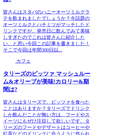
皆さんはスタバのハニーオーツミルクラ
テを飲まれましたでしょうか？今話題の
オーツミルクとハチミツがマッチしたド
リンクですが、発売日に飲んでみて美味
しすぎたのでこれは皆さんに紹介した
い、と思い今回この記事を書きました！
そこで今回は年間300日以...
カフェ
タリーズのピッツァ マッシュルー
ム&オリーブが美味!カロリー&期
間は?
皆さんはタリーズで、ピッツァを食べた
ことはありますか？タリーズでドリンク
しか飲んだことが無い方は、フードやス
イーツにもぜひ注目して欲しいです。タ
リーズのフードやデザートはコーヒーや
紅茶などのドリンクに合うように作られ