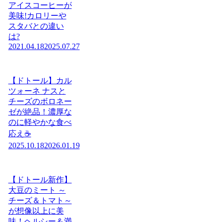
アイスコーヒーが
美味!カロリーや
スタバとの違い
は?
2021.04.18
2025.07.27
【ドトール】カル
ツォーネ ナスと
チーズのボロネー
ゼが絶品！濃厚な
のに軽やかな食べ
応え☕️
2025.10.18
2026.01.19
【ドトール新作】
大豆のミート ～
チーズ＆トマト～
が想像以上に美
味！ヘルシー＆満