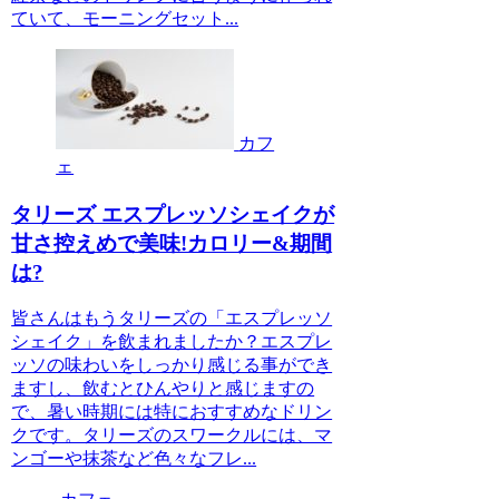
ていて、モーニングセット...
カフ
ェ
タリーズ エスプレッソシェイクが
甘さ控えめで美味!カロリー&期間
は?
皆さんはもうタリーズの「エスプレッソ
シェイク」を飲まれましたか？エスプレ
ッソの味わいをしっかり感じる事ができ
ますし、飲むとひんやりと感じますの
で、暑い時期には特におすすめなドリン
クです。タリーズのスワークルには、マ
ンゴーや抹茶など色々なフレ...