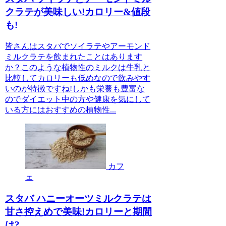
クラテが美味しい!カロリー&値段
も!
皆さんはスタバでソイラテやアーモンド
ミルクラテを飲まれたことはあります
か？このような植物性のミルクは牛乳と
比較してカロリーも低めなので飲みやす
いのが特徴ですね!しかも栄養も豊富な
のでダイエット中の方や健康を気にして
いる方にはおすすめの植物性...
カフ
ェ
スタバ ハニーオーツミルクラテは
甘さ控えめで美味!カロリーと期間
は?