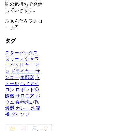
謝の気持ちで発信
していきます。
ふぁんたをフォロ
ーする
タグ
スターバックス
タリーズ
シャワ
ーヘッド
ヤーマ
ン
ドライヤー
サ
ンコー
美顔器
ド
トール
ヘアアイ
ロン
ロボット掃
除機
サロニア
バ
ウム
食器洗い乾
燥機
カレー
洗濯
機
ダイソン