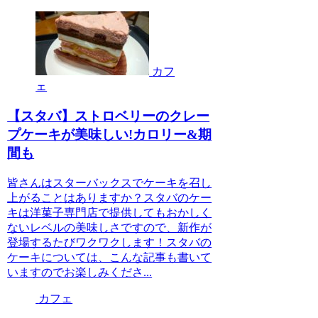
カフ
ェ
【スタバ】ストロベリーのクレー
プケーキが美味しい!カロリー&期
間も
皆さんはスターバックスでケーキを召し
上がることはありますか？スタバのケー
キは洋菓子専門店で提供してもおかしく
ないレベルの美味しさですので、新作が
登場するたびワクワクします！スタバの
ケーキについては、こんな記事も書いて
いますのでお楽しみくださ...
カフェ