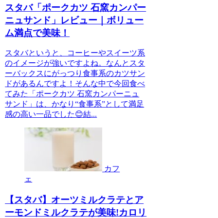
スタバ「ポークカツ 石窯カンパー
ニュサンド」レビュー｜ボリュー
ム満点で美味！
スタバというと、コーヒーやスイーツ系
のイメージが強いですよね。なんとスタ
ーバックスにがっつり食事系のカツサン
ドがあるんですよ！そんな中で今回食べ
てみた「ポークカツ 石窯カンパーニュ
サンド」は、かなり“食事系”として満足
感の高い一品でした😊結...
カフ
ェ
【スタバ】オーツミルクラテとア
ーモンドミルクラテが美味!カロリ