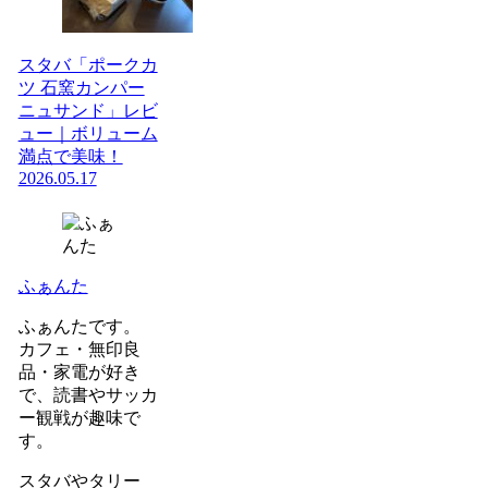
スタバ「ポークカ
ツ 石窯カンパー
ニュサンド」レビ
ュー｜ボリューム
満点で美味！
2026.05.17
ふぁんた
ふぁんたです。
カフェ・無印良
品・家電が好き
で、読書やサッカ
ー観戦が趣味で
す。
スタバやタリー