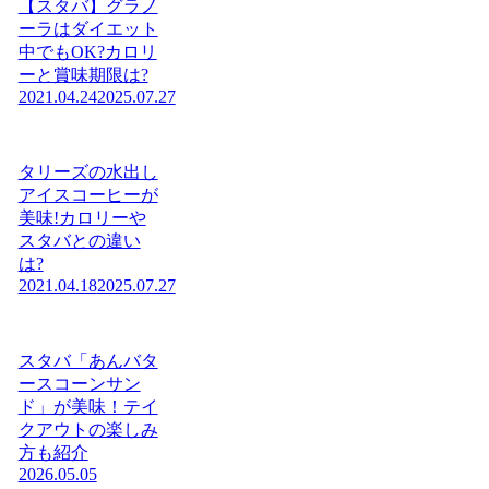
【スタバ】グラノ
ーラはダイエット
中でもOK?カロリ
ーと賞味期限は?
2021.04.24
2025.07.27
タリーズの水出し
アイスコーヒーが
美味!カロリーや
スタバとの違い
は?
2021.04.18
2025.07.27
スタバ「あんバタ
ースコーンサン
ド」が美味！テイ
クアウトの楽しみ
方も紹介
2026.05.05