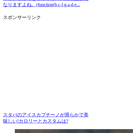
なりますよね。(function(b,c,f,g,a,d,e...
スポンサーリンク
スタバのアイスカプチーノが滑らかで美
味しい!カロリーとカスタムは?