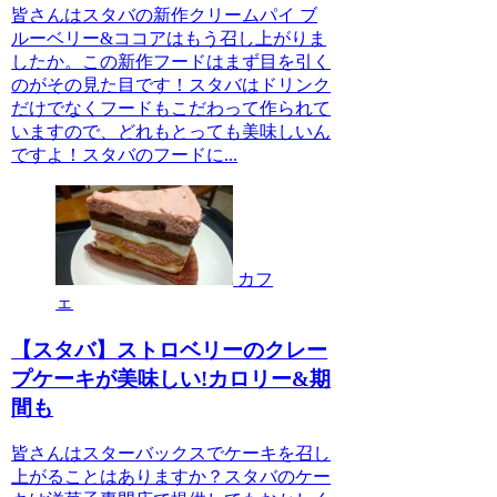
皆さんはスタバの新作クリームパイ ブ
ルーベリー&ココアはもう召し上がりま
したか。この新作フードはまず目を引く
のがその見た目です！スタバはドリンク
だけでなくフードもこだわって作られて
いますので、どれもとっても美味しいん
ですよ！スタバのフードに...
カフ
ェ
【スタバ】ストロベリーのクレー
プケーキが美味しい!カロリー&期
間も
皆さんはスターバックスでケーキを召し
上がることはありますか？スタバのケー