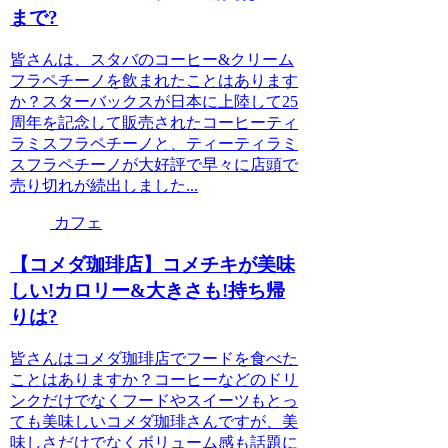
まで?
皆さんは、スタバのコーヒー&クリーム
フラペチーノを飲まれたことはあります
か？スターバックスが日本に上陸して25
周年を記念して販売されたコーヒーティ
ラミスフラペチーノと、ティーティラミ
スフラペチーノが大好評で早々に店頭で
売り切れが続出しました...
カフェ
【コメダ珈琲店】コメチキが美味
しい!カロリー&大きさも!持ち帰
りは?
皆さんはコメダ珈琲店でフードを食べた
ことはありますか？コーヒーなどのドリ
ンクだけでなくフードやスイーツもとっ
ても美味しいコメダ珈琲さんですが、美
味しさだけでなくボリューム感も話題に