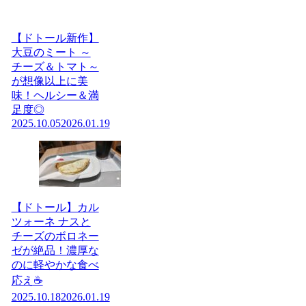
【ドトール新作】
大豆のミート ～
チーズ＆トマト～
が想像以上に美
味！ヘルシー＆満
足度◎
2025.10.05
2026.01.19
【ドトール】カル
ツォーネ ナスと
チーズのボロネー
ゼが絶品！濃厚な
のに軽やかな食べ
応え☕️
2025.10.18
2026.01.19