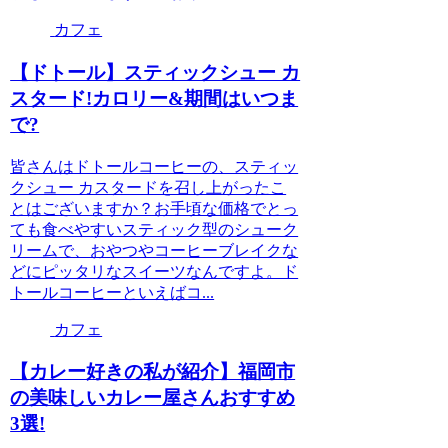
カフェ
【ドトール】スティックシュー カ
スタード!カロリー&期間はいつま
で?
皆さんはドトールコーヒーの、スティッ
クシュー カスタードを召し上がったこ
とはございますか？お手頃な価格でとっ
ても食べやすいスティック型のシューク
リームで、おやつやコーヒーブレイクな
どにピッタリなスイーツなんですよ。ド
トールコーヒーといえばコ...
カフェ
【カレー好きの私が紹介】福岡市
の美味しいカレー屋さんおすすめ
3選!