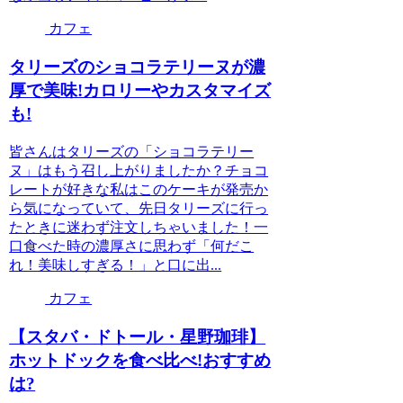
カフェ
タリーズのショコラテリーヌが濃
厚で美味!カロリーやカスタマイズ
も!
皆さんはタリーズの「ショコラテリー
ヌ」はもう召し上がりましたか？チョコ
レートが好きな私はこのケーキが発売か
ら気になっていて、先日タリーズに行っ
たときに迷わず注文しちゃいました！一
口食べた時の濃厚さに思わず「何だこ
れ！美味しすぎる！」と口に出...
カフェ
【スタバ・ドトール・星野珈琲】
ホットドックを食べ比べ!おすすめ
は?