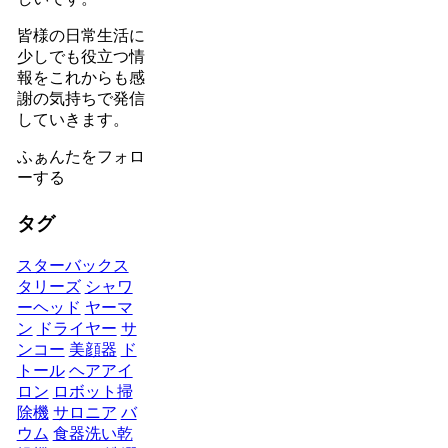
皆様の日常生活に
少しでも役立つ情
報をこれからも感
謝の気持ちで発信
していきます。
ふぁんたをフォロ
ーする
タグ
スターバックス
タリーズ
シャワ
ーヘッド
ヤーマ
ン
ドライヤー
サ
ンコー
美顔器
ド
トール
ヘアアイ
ロン
ロボット掃
除機
サロニア
バ
ウム
食器洗い乾