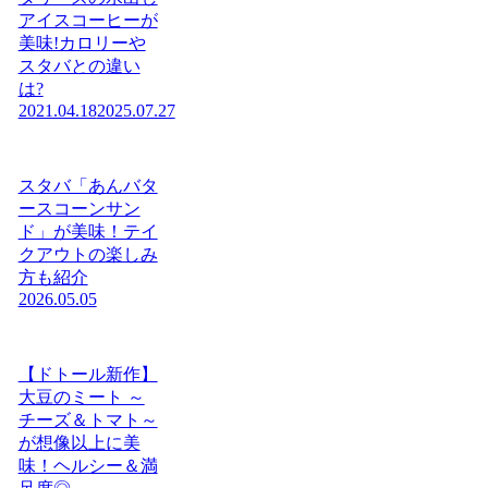
アイスコーヒーが
美味!カロリーや
スタバとの違い
は?
2021.04.18
2025.07.27
スタバ「あんバタ
ースコーンサン
ド」が美味！テイ
クアウトの楽しみ
方も紹介
2026.05.05
【ドトール新作】
大豆のミート ～
チーズ＆トマト～
が想像以上に美
味！ヘルシー＆満