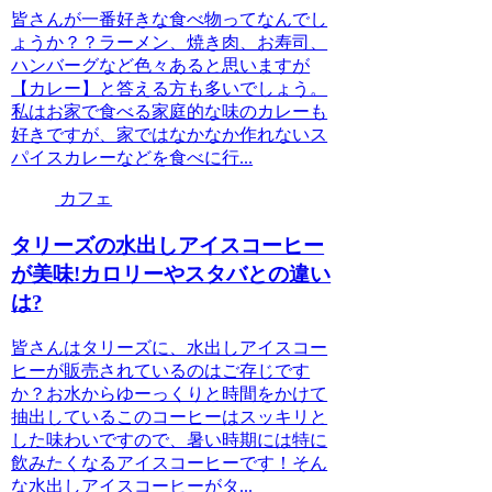
皆さんが一番好きな食べ物ってなんでし
ょうか？？ラーメン、焼き肉、お寿司、
ハンバーグなど色々あると思いますが
【カレー】と答える方も多いでしょう。
私はお家で食べる家庭的な味のカレーも
好きですが、家ではなかなか作れないス
パイスカレーなどを食べに行...
カフェ
タリーズの水出しアイスコーヒー
が美味!カロリーやスタバとの違い
は?
皆さんはタリーズに、水出しアイスコー
ヒーが販売されているのはご存じです
か？お水からゆーっくりと時間をかけて
抽出しているこのコーヒーはスッキリと
した味わいですので、暑い時期には特に
飲みたくなるアイスコーヒーです！そん
な水出しアイスコーヒーがタ...