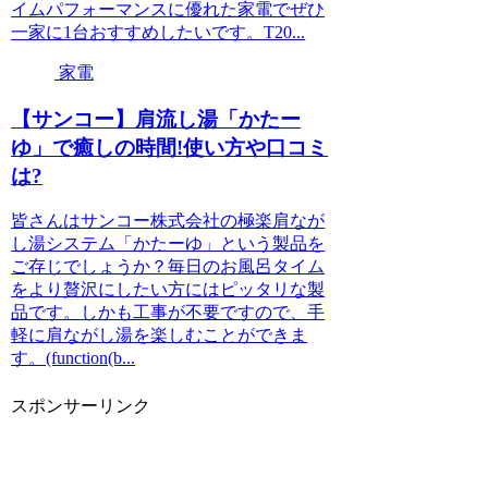
イムパフォーマンスに優れた家電でぜひ
一家に1台おすすめしたいです。T20...
家電
【サンコー】肩流し湯「かたー
ゆ」で癒しの時間!使い方や口コミ
は?
皆さんはサンコー株式会社の極楽肩なが
し湯システム「かたーゆ」という製品を
ご存じでしょうか？毎日のお風呂タイム
をより贅沢にしたい方にはピッタリな製
品です。しかも工事が不要ですので、手
軽に肩ながし湯を楽しむことができま
す。(function(b...
スポンサーリンク