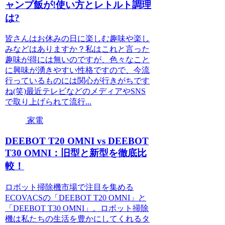
ャンプ飯が!使い方とレトルト調理
は?
皆さんはお休みの日に楽しむ趣味や楽し
みなどはありますか？私はこれと言った
趣味が得には無いのですが、色々なこと
に興味が湧きやすい性格ですので、今流
行っているものには関心が行きがちです
ね(笑)最近テレビなどのメディアやSNS
で取り上げられて流行...
家電
DEEBOT T20 OMNI vs DEEBOT
T30 OMNI：旧型と新型を徹底比
較！
ロボット掃除機市場で注目を集める
ECOVACSの「DEEBOT T20 OMNI」と
「DEEBOT T30 OMNI」。ロボット掃除
機は私たちの生活を豊かにしてくれるタ