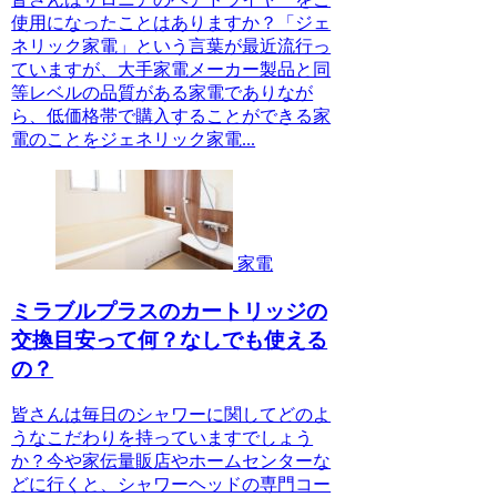
使用になったことはありますか？「ジェ
ネリック家電」という言葉が最近流行っ
ていますが、大手家電メーカー製品と同
等レベルの品質がある家電でありなが
ら、低価格帯で購入することができる家
電のことをジェネリック家電...
家電
ミラブルプラスのカートリッジの
交換目安って何？なしでも使える
の？
皆さんは毎日のシャワーに関してどのよ
うなこだわりを持っていますでしょう
か？今や家伝量販店やホームセンターな
どに行くと、シャワーヘッドの専門コー