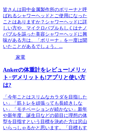
皆さんは田中金属製作所のボリーナと呼
ばれるシャワーヘッドとご使用になった
ことはありますか？シャワーヘッドに詳
しい方や、マイクロバブルもしくはナノ
バブルを謳った美容シャワーヘッドに興
味がある方は、「ボリーナ」を一度は聞
いたことがあるでしょう。...
家電
Ankerの体重計をレビュー!メリッ
ト･デメリットも!アプリと使い方
は?
「今年ことはスリムなカラダを目指した
い」「筋トレを頑張っても長続きしな
い」「モチベーションが続かない」新年
や新年度、誕生日などの節目に理想の体
型を目指すという目標を決めた方は沢山
いらっしゃるかと思います。「目標もす