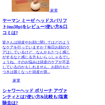
家電
ヤーマン ミーゼ ヘッドスパリフ
ト(ms30p)をレビュー!使い方&口
コミは?
皆さんは頭皮やお顔に関してはどのよう
なケアを行っていますか？毎日お顔のケ
アはしているけど、なんかもたつく感じ
がするなと感じる方もいらっしゃるでし
ょうね。そのお悩みは頭皮のケアが不足
しているのかもしれません。お顔のもた
つきは固くなった頭皮が原...
家電
シャワーヘッド ボリーナ アヴァ
ンティとは?使い方&比較も!塩素
除去は?