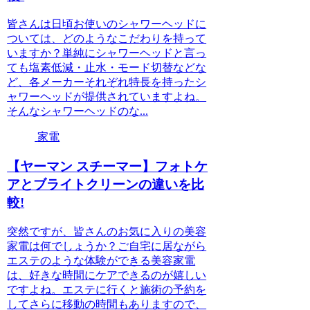
皆さんは日頃お使いのシャワーヘッドに
ついては、どのようなこだわりを持って
いますか？単純にシャワーヘッドと言っ
ても塩素低減・止水・モード切替などな
ど、各メーカーそれぞれ特長を持ったシ
ャワーヘッドが提供されていますよね。
そんなシャワーヘッドのな...
家電
【ヤーマン スチーマー】フォトケ
アとブライトクリーンの違いを比
較!
突然ですが、皆さんのお気に入りの美容
家電は何でしょうか？ご自宅に居ながら
エステのような体験ができる美容家電
は、好きな時間にケアできるのが嬉しい
ですよね。エステに行くと施術の予約を
してさらに移動の時間もありますので、