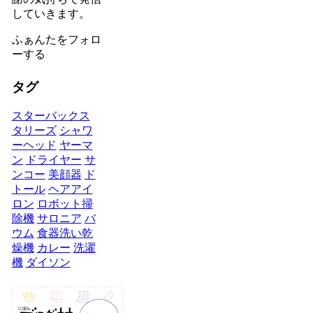
していきます。
ふぁんたをフォロ
ーする
タグ
スターバックス
タリーズ
シャワ
ーヘッド
ヤーマ
ン
ドライヤー
サ
ンコー
美顔器
ド
トール
ヘアアイ
ロン
ロボット掃
除機
サロニア
バ
ウム
食器洗い乾
燥機
カレー
洗濯
機
ダイソン