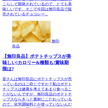
こらして開発されているので、とても美
味しいです。そこで今回は無印良品で販
売されているチョコレー...
無印
良品
【無印良品】ポテトチップスが美
味しい!カロリー&種類も!賞味期
限は?
皆さんは無印良品にポテトチップスが売
っているのはご存じですか？私はポテト
チップスは健康を考えてあまり食べるこ
とがないんですが、無印良品のポテトチ
ップスならきっと素材にこだわっている
ので、化学調味料とか使っていないんだ