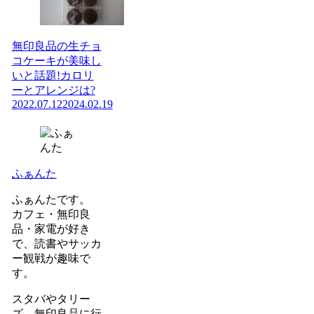
無印良品の生チョ
コケーキが美味し
いと話題!カロリ
ーとアレンジは?
2022.07.12
2024.02.19
ふぁんた
ふぁんたです。
カフェ・無印良
品・家電が好き
で、読書やサッカ
ー観戦が趣味で
す。
スタバやタリー
ズ、無印良品に行