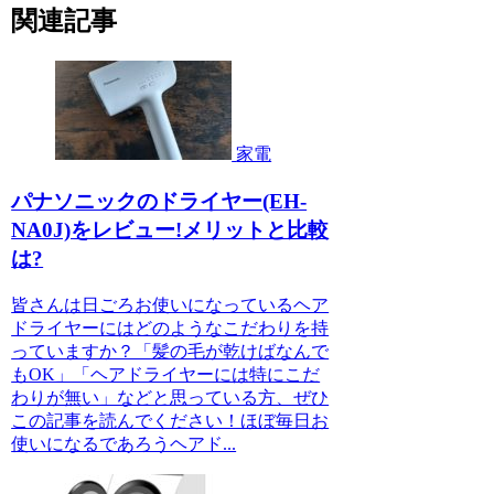
関連記事
家電
パナソニックのドライヤー(EH-
NA0J)をレビュー!メリットと比較
は?
皆さんは日ごろお使いになっているヘア
ドライヤーにはどのようなこだわりを持
っていますか？「髪の毛が乾けばなんで
もOK」「ヘアドライヤーには特にこだ
わりが無い」などと思っている方、ぜひ
この記事を読んでください！ほぼ毎日お
使いになるであろうヘアド...