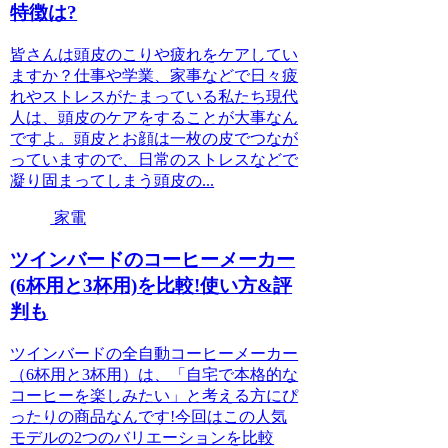
特徴は?
皆さんは頭皮のこりや疲れをケアしてい
ますか？仕事や学業、家事などで日々疲
れやストレスがたまっている私たち現代
人は、頭皮のケアをすることが大事なん
ですよ。頭皮とお顔は一枚の皮でつなが
っていますので、日常のストレスなどで
凝り固まってしまう頭皮の...
家電
ツインバードのコーヒーメーカー
(6杯用と3杯用)を比較!使い方&評
判も
ツインバードの全自動コーヒーメーカー
（6杯用と3杯用）は、「自宅で本格的な
コーヒーを楽しみたい」と考える方にぴ
ったりの商品なんです!今回はこの人気
モデルの2つのバリエーションを比較