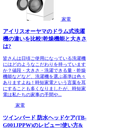
家電
アイリスオーヤマのドラム式洗濯
機の違いを比較!乾燥機能と大きさ
は?
皆さんは日頃ご使用になっている洗濯機
にはどのようなこだわりを持っています
か？値段・大きさ・洗濯できる量・乾燥
機能などなど、洗濯機を選ぶ基準は色々
ありますよね！時短家電という言葉を耳
にすることも多くなりましたが、時短家
電は私たちの家事の手間や...
家電
ツインバード 防水ヘッドケア(TB-
G001JPPW)のレビュー!使い方&