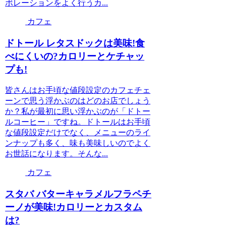
ボレーションをよく行うカ...
カフェ
ドトール レタスドックは美味!食
べにくいの?カロリーとケチャッ
プも!
皆さんはお手頃な値段設定のカフェチェ
ーンで思う浮かぶのはどのお店でしょう
か？私が最初に思い浮かぶのが「ドトー
ルコーヒー」ですね。ドトールはお手頃
な値段設定だけでなく、メニューのライ
ンナップも多く、味も美味しいのでよく
お世話になります。そんな...
カフェ
スタバ バターキャラメルフラペチ
ーノが美味!カロリーとカスタム
は?