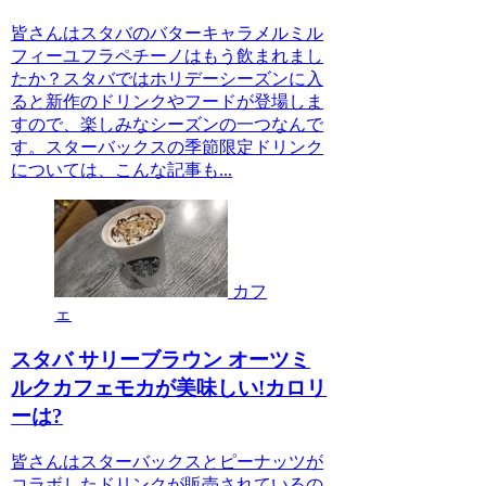
皆さんはスタバのバターキャラメルミル
フィーユフラペチーノはもう飲まれまし
たか？スタバではホリデーシーズンに入
ると新作のドリンクやフードが登場しま
すので、楽しみなシーズンの一つなんで
す。スターバックスの季節限定ドリンク
については、こんな記事も...
カフ
ェ
スタバ サリーブラウン オーツミ
ルクカフェモカが美味しい!カロリ
ーは?
皆さんはスターバックスとピーナッツが
コラボしたドリンクが販売されているの