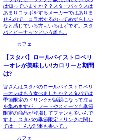
は知っていますか？？スターバックスは
あまりコラボをするメーカーではありま
せんので、コラボするのってめずらしい
なと感じている方もいるはずです。スタ
バとピーナッツという誰も...
カフェ
【スタバ】ロールパイストロベリ
ーオレが美味しい!カロリーと期間
は?
皆さんはスタバのロールパイストロベリ
ーオレはもう食べましたか？スタバでは
季節限定のドリンクが話題になって注目
を集めますが、フードやスイーツも季節
限定の商品が登場してファンも多いんで
すよ。スタバの季節限定ドリンクに関し
ては、こんな記事も書いて...
カフェ