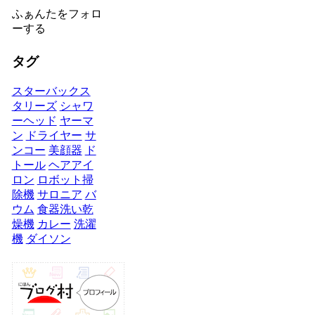
ふぁんたをフォロ
ーする
タグ
スターバックス
タリーズ
シャワ
ーヘッド
ヤーマ
ン
ドライヤー
サ
ンコー
美顔器
ド
トール
ヘアアイ
ロン
ロボット掃
除機
サロニア
バ
ウム
食器洗い乾
燥機
カレー
洗濯
機
ダイソン