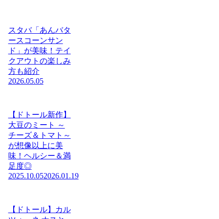
スタバ「あんバタ
ースコーンサン
ド」が美味！テイ
クアウトの楽しみ
方も紹介
2026.05.05
【ドトール新作】
大豆のミート ～
チーズ＆トマト～
が想像以上に美
味！ヘルシー＆満
足度◎
2025.10.05
2026.01.19
【ドトール】カル