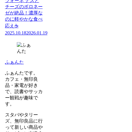
ツォーネ ナスと
チーズのボロネー
ゼが絶品！濃厚な
のに軽やかな食べ
応え☕️
2025.10.18
2026.01.19
ふぁんた
ふぁんたです。
カフェ・無印良
品・家電が好き
で、読書やサッカ
ー観戦が趣味で
す。
スタバやタリー
ズ、無印良品に行
って新しい商品や