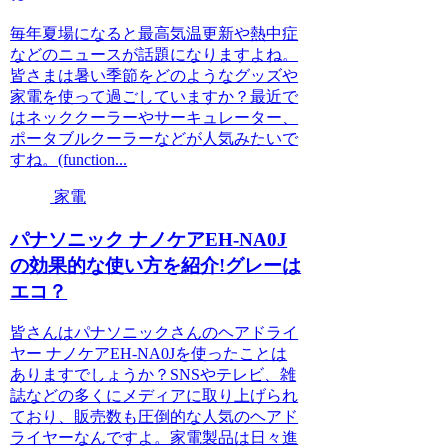
毎年夏場になると最高気温更新や熱中症
などのニュースが話題になりますよね。
皆さまは暑い季節をどのようなグッズや
家電を使って過ごしていますか？最近で
はネッククーラーやサーキュレーター、
ポータブルクーラーなどが人気みたいで
すね。(function...
家電
パナソニック ナノケアEH-NA0J
の効果的な使い方を紹介!グレーは
エコ？
皆さんはパナソニックさんのヘアドライ
ヤー ナノケアEH-NA0Jを使ったことは
ありますでしょうか？SNSやテレビ、雑
誌などの多くにメディアに取り上げられ
ており、販売数も圧倒的な人気のヘアド
ライヤーなんですよ。家電製品は日々進