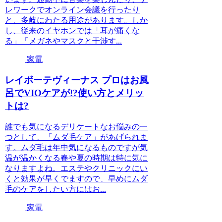
レワークでオンライン会議を行ったり
と、多岐にわたる用途があります。しか
し、従来のイヤホンでは「耳が痛くな
る」「メガネやマスクと干渉す...
家電
レイボーテヴィーナス プロはお風
呂でVIOケアが!?使い方とメリッ
トは?
誰でも気になるデリケートなお悩みの一
つとして、「ムダ毛ケア」があげられま
す。ムダ毛は年中気になるものですが気
温が温かくなる春や夏の時期は特に気に
なりますよね。エステやクリニックにい
くと効果が早くでますので、早めにムダ
毛のケアをしたい方にはお...
家電