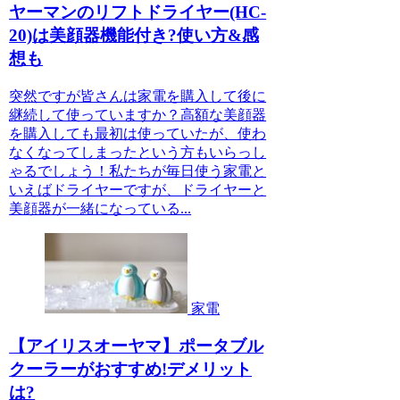
ヤーマンのリフトドライヤー(HC-
20)は美顔器機能付き?使い方&感
想も
突然ですが皆さんは家電を購入して後に
継続して使っていますか？高額な美顔器
を購入しても最初は使っていたが、使わ
なくなってしまったという方もいらっし
ゃるでしょう！私たちが毎日使う家電と
いえばドライヤーですが、ドライヤーと
美顔器が一緒になっている...
家電
【アイリスオーヤマ】ポータブル
クーラーがおすすめ!デメリット
は?