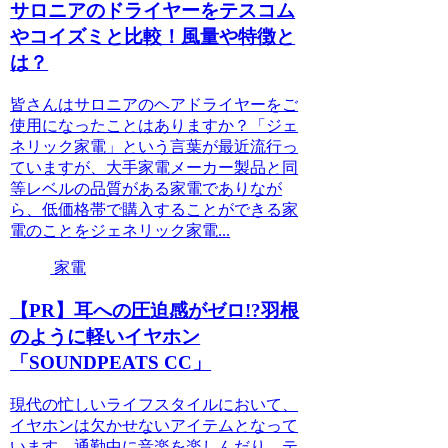
サロニアのドライヤーをテスコム
やコイズミと比較！風量や特徴と
は？
皆さんはサロニアのヘアドライヤーをご
使用になったことはありますか？「ジェ
ネリック家電」という言葉が最近流行っ
ていますが、大手家電メーカー製品と同
等レベルの品質がある家電でありなが
ら、低価格帯で購入することができる家
電のことをジェネリック家電...
家電
【PR】耳への圧迫感がゼロ!?羽根
のように軽いイヤホン
「SOUNDPEATS CC」
現代の忙しいライフスタイルにおいて、
イヤホンは欠かせないアイテムとなって
います。通勤中に音楽を楽しんだり、テ