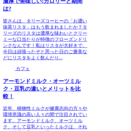
濃厚で美味しい!カロリーと期間
は?
皆さんは、タリーズコーヒーの「お濃い
抹茶リスタ」はもう飲まれましたか？タ
リーズのリスタは濃厚な味わいとクリー
ミーな口当たりが特徴のフローズンドリ
ンクなんです！私はリスタが大好きで、
今日は頑張ったぞと思った日のご褒美な
どにリスタをよく飲んだり...
カフェ
アーモンドミルク・オーツミル
ク・豆乳の違いとメリットを比
較！
近年、植物性ミルクが健康志向の方々や
環境意識の高い人々の間で注目されてい
ます。アーモンドミルク、オーツミル
ク、そして豆乳といったミルクは、それ