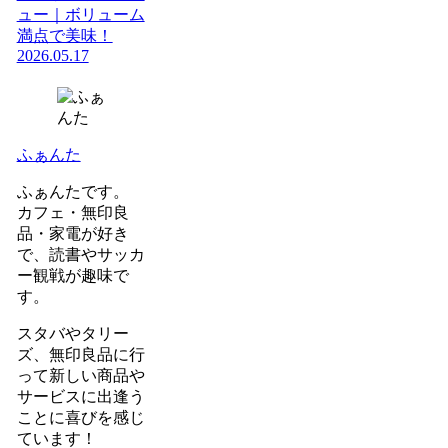
ュー｜ボリューム
満点で美味！
2026.05.17
ふぁんた
ふぁんたです。
カフェ・無印良
品・家電が好き
で、読書やサッカ
ー観戦が趣味で
す。
スタバやタリー
ズ、無印良品に行
って新しい商品や
サービスに出逢う
ことに喜びを感じ
ています！