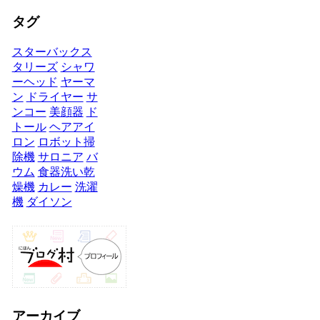
タグ
スターバックス
タリーズ
シャワ
ーヘッド
ヤーマ
ン
ドライヤー
サ
ンコー
美顔器
ド
トール
ヘアアイ
ロン
ロボット掃
除機
サロニア
バ
ウム
食器洗い乾
燥機
カレー
洗濯
機
ダイソン
アーカイブ