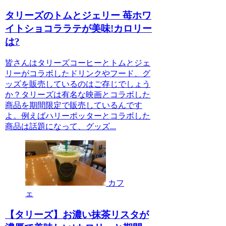
タリーズのトムとジェリー 苺ホワ
イトショコララテが美味!カロリー
は?
皆さんはタリーズコーヒーとトムとジェ
リーがコラボしたドリンクやフード、グ
ッズを販売しているのはご存じでしょう
か？タリーズは有名な映画とコラボした
商品を期間限定で販売しているんです
よ。例えばハリーポッターとコラボした
商品は話題になって、グッズ...
カフ
ェ
【タリーズ】お濃い抹茶リスタが