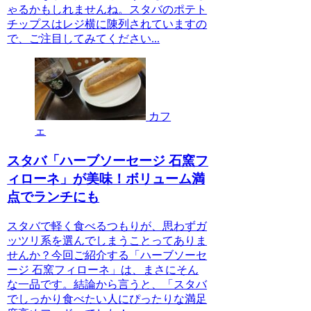
ゃるかもしれませんね。スタバのポテト
チップスはレジ横に陳列されていますの
で、ご注目してみてください...
カフ
ェ
スタバ「ハーブソーセージ 石窯フ
ィローネ」が美味！ボリューム満
点でランチにも
スタバで軽く食べるつもりが、思わずガ
ッツリ系を選んでしまうことってありま
せんか？今回ご紹介する「ハーブソーセ
ージ 石窯フィローネ」は、まさにそん
な一品です。結論から言うと、「スタバ
でしっかり食べたい人にぴったりな満足