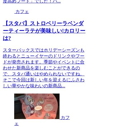
度高めフード」でした！ハ...
カフェ
【スタバ】ストロベリーラベンダ
ーティーラテが美味しい!カロリー
は?
スターバックスではホリデーシーズンも
終わるとニューイヤーのドリンクやフー
ドが発売されます。季節やイベントに合
わせた新商品を楽しむことができるの
で、スタバ通いはやめられないですね。
そこで今回は新しい年を迎えるにふさわ
しい華やかな味わいの新商品...
カフ
ェ