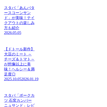
スタバ「あんバタ
ースコーンサン
ド」が美味！テイ
クアウトの楽しみ
方も紹介
2026.05.05
【ドトール新作】
大豆のミート ～
チーズ＆トマト～
が想像以上に美
味！ヘルシー＆満
足度◎
2025.10.05
2026.01.19
スタバ「ポークカ
ツ 石窯カンパー
ニュサンド」レビ