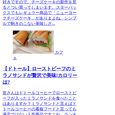
好きですので、チーズケーキの新作を見
るとつい買ってしまいます。スターバッ
クスでもレギュラー商品で「ニューヨー
クチーズケーキ」がありまよね。シンプ
ルで飽きのこない美味しさ...
カフ
ェ
【ドトール】ローストビーフのミ
ラノサンドが贅沢で美味!カロリー
は?
皆さんはドトールコーヒーでローストビ
ーフが入ったミラノサンドを食べたこと
はありますか？ミラノサンドと言えばド
トールコーヒーの看板フードと言っても
過言ではない人気商品ですよね。ランチ