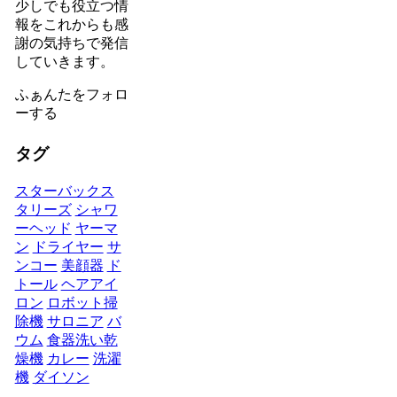
少しでも役立つ情
報をこれからも感
謝の気持ちで発信
していきます。
ふぁんたをフォロ
ーする
タグ
スターバックス
タリーズ
シャワ
ーヘッド
ヤーマ
ン
ドライヤー
サ
ンコー
美顔器
ド
トール
ヘアアイ
ロン
ロボット掃
除機
サロニア
バ
ウム
食器洗い乾
燥機
カレー
洗濯
機
ダイソン