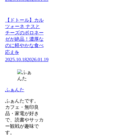
【ドトール】カル
ツォーネ ナスと
チーズのボロネー
ゼが絶品！濃厚な
のに軽やかな食べ
応え☕️
2025.10.18
2026.01.19
ふぁんた
ふぁんたです。
カフェ・無印良
品・家電が好き
で、読書やサッカ
ー観戦が趣味で
す。