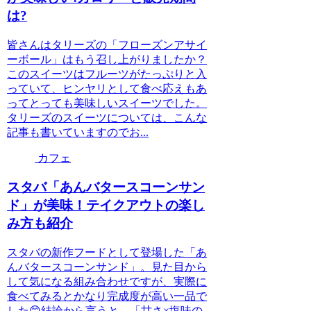
は?
皆さんはタリーズの「フローズンアサイ
ーボール」はもう召し上がりましたか？
このスイーツはフルーツがたっぷりと入
っていて、ヒンヤリとして食べ応えもあ
ってとっても美味しいスイーツでした。
タリーズのスイーツについては、こんな
記事も書いていますのでお...
カフェ
スタバ「あんバタースコーンサン
ド」が美味！テイクアウトの楽し
み方も紹介
スタバの新作フードとして登場した「あ
んバタースコーンサンド」。見た目から
して気になる組み合わせですが、実際に
食べてみるとかなり完成度が高い一品で
した😊結論から言うと、「甘さ×塩味の