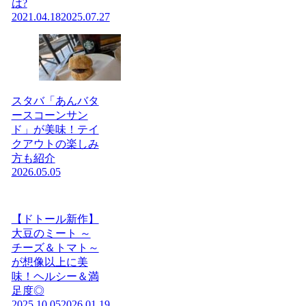
は?
2021.04.18
2025.07.27
スタバ「あんバタ
ースコーンサン
ド」が美味！テイ
クアウトの楽しみ
方も紹介
2026.05.05
【ドトール新作】
大豆のミート ～
チーズ＆トマト～
が想像以上に美
味！ヘルシー＆満
足度◎
2025.10.05
2026.01.19