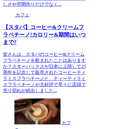
しさや空間作りだけでなく...
カフェ
【スタバ】コーヒー&クリームフ
ラペチーノ!カロリー&期間はいつ
まで?
皆さんは、スタバのコーヒー&クリーム
フラペチーノを飲まれたことはあります
か？スターバックスが日本に上陸して25
周年を記念して販売されたコーヒーティ
ラミスフラペチーノと、ティーティラミ
スフラペチーノが大好評で早々に店頭で
売り切れが続出しました...
カフ
ェ