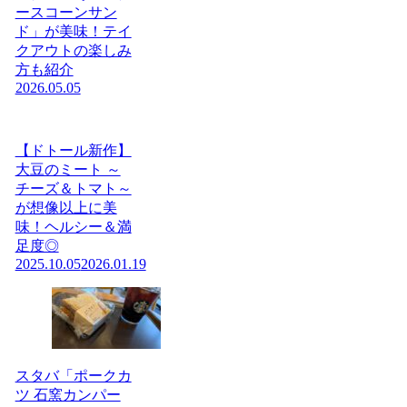
ースコーンサン
ド」が美味！テイ
クアウトの楽しみ
方も紹介
2026.05.05
【ドトール新作】
大豆のミート ～
チーズ＆トマト～
が想像以上に美
味！ヘルシー＆満
足度◎
2025.10.05
2026.01.19
スタバ「ポークカ
ツ 石窯カンパー