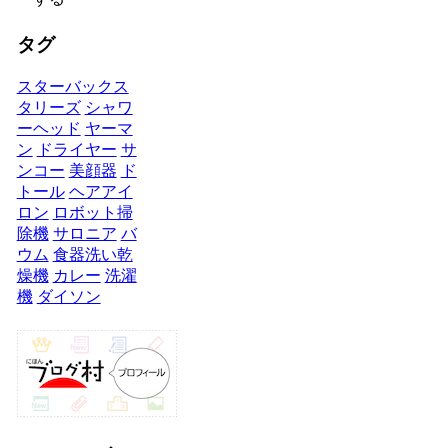
タグ
スターバックス
タリーズ
シャワ
ーヘッド
ヤーマ
ン
ドライヤー
サ
ンコー
美顔器
ド
トール
ヘアアイ
ロン
ロボット掃
除機
サロニア
バ
ウム
食器洗い乾
燥機
カレー
洗濯
機
ダイソン