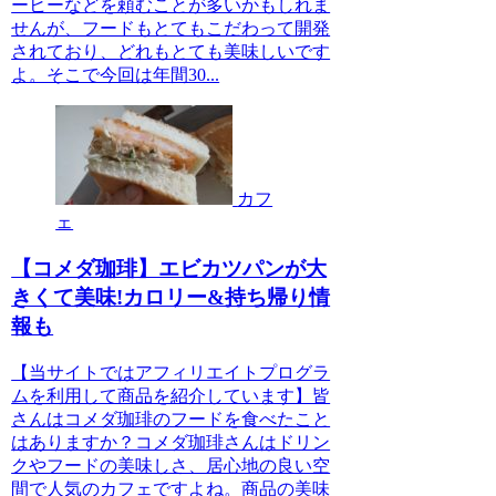
ーヒーなどを頼むことが多いかもしれま
せんが、フードもとてもこだわって開発
されており、どれもとても美味しいです
よ。そこで今回は年間30...
カフ
ェ
【コメダ珈琲】エビカツパンが大
きくて美味!カロリー&持ち帰り情
報も
【当サイトではアフィリエイトプログラ
ムを利用して商品を紹介しています】皆
さんはコメダ珈琲のフードを食べたこと
はありますか？コメダ珈琲さんはドリン
クやフードの美味しさ、居心地の良い空
間で人気のカフェですよね。商品の美味