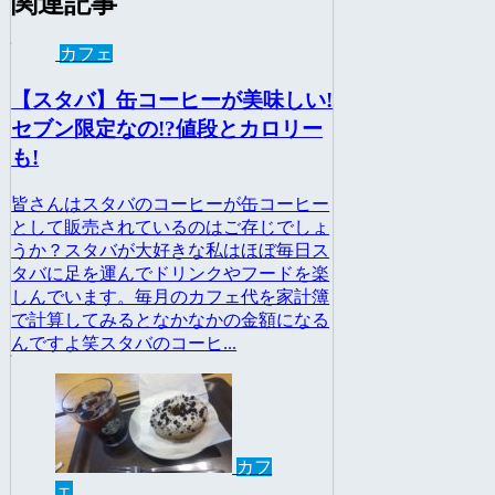
関連記事
カフェ
【スタバ】缶コーヒーが美味しい!
セブン限定なの!?値段とカロリー
も!
皆さんはスタバのコーヒーが缶コーヒー
として販売されているのはご存じでしょ
うか？スタバが大好きな私はほぼ毎日ス
タバに足を運んでドリンクやフードを楽
しんでいます。毎月のカフェ代を家計簿
で計算してみるとなかなかの金額になる
んですよ笑スタバのコーヒ...
カフ
ェ