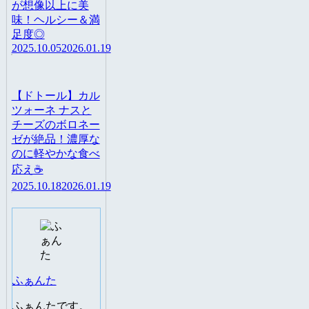
が想像以上に美
味！ヘルシー＆満
足度◎
2025.10.05
2026.01.19
【ドトール】カル
ツォーネ ナスと
チーズのボロネー
ゼが絶品！濃厚な
のに軽やかな食べ
応え☕️
2025.10.18
2026.01.19
ふぁんた
ふぁんたです。