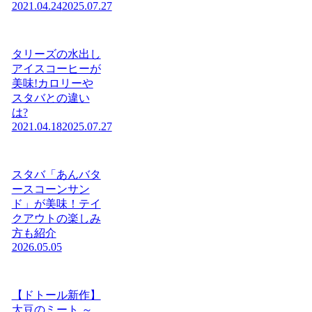
2021.04.24
2025.07.27
タリーズの水出し
アイスコーヒーが
美味!カロリーや
スタバとの違い
は?
2021.04.18
2025.07.27
スタバ「あんバタ
ースコーンサン
ド」が美味！テイ
クアウトの楽しみ
方も紹介
2026.05.05
【ドトール新作】
大豆のミート ～