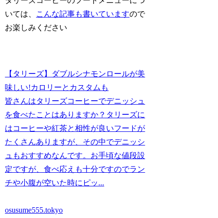
タリーズコーヒーのフードメニューにつ
いては、
こんな記事も書いています
ので
お楽しみください
【タリーズ】ダブルシナモンロールが美
味しい!カロリーとカスタムも
皆さんはタリーズコーヒーでデニッシュ
を食べたことはありますか？タリーズに
はコーヒーや紅茶と相性が良いフードが
たくさんありますが、その中でデニッシ
ュもおすすめなんです。お手頃な値段設
定ですが、食べ応えも十分ですのでラン
チや小腹が空いた時にピッ...
osusume555.tokyo