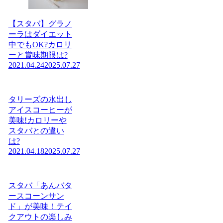
【スタバ】グラノ
ーラはダイエット
中でもOK?カロリ
ーと賞味期限は?
2021.04.24
2025.07.27
タリーズの水出し
アイスコーヒーが
美味!カロリーや
スタバとの違い
は?
2021.04.18
2025.07.27
スタバ「あんバタ
ースコーンサン
ド」が美味！テイ
クアウトの楽しみ