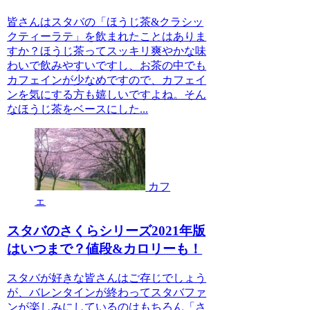
皆さんはスタバの「ほうじ茶&クラシッ
クティーラテ」を飲まれたことはありま
すか？ほうじ茶ってスッキリ爽やかな味
わいで飲みやすいですし、お茶の中でも
カフェインが少なめですので、カフェイ
ンを気にする方も嬉しいですよね。そん
なほうじ茶をベースにした...
カフ
ェ
スタバのさくらシリーズ2021年版
はいつまで？値段&カロリーも！
スタバが好きな皆さんはご存じでしょう
が、バレンタインが終わってスタバファ
ンが楽しみにしているのはもちろん「さ