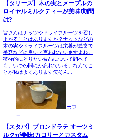
【タリーズ】木の実とメープルの
ロイヤルミルクティーが美味!期間
は?
皆さんはナッツやドライフルーツを召し
上がることはありますか？ナッツなどの
木の実やドライフルーツは栄養が豊富で
美容などに良いと言われていますよね。
積極的にとりたい食品について調べて
も、いつの間にか忘れている、なんてこ
とが私はよくあります笑そん...
カフ
ェ
【スタバ】ブロンドラテ オーツミ
ルクが美味!カロリーとカスタム