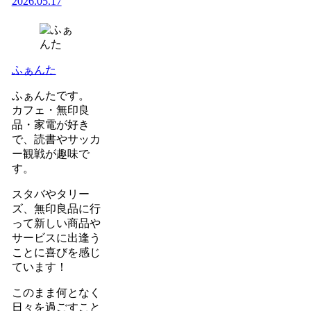
2026.05.17
ふぁんた
ふぁんたです。
カフェ・無印良
品・家電が好き
で、読書やサッカ
ー観戦が趣味で
す。
スタバやタリー
ズ、無印良品に行
って新しい商品や
サービスに出逢う
ことに喜びを感じ
ています！
このまま何となく
日々を過ごすこと