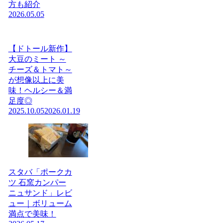
方も紹介
2026.05.05
【ドトール新作】
大豆のミート ～
チーズ＆トマト～
が想像以上に美
味！ヘルシー＆満
足度◎
2025.10.05
2026.01.19
スタバ「ポークカ
ツ 石窯カンパー
ニュサンド」レビ
ュー｜ボリューム
満点で美味！