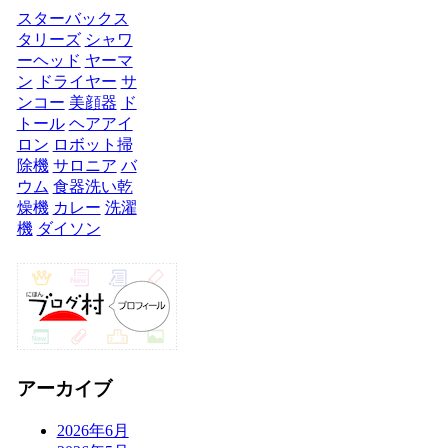
スターバックス
タリーズ
シャワ
ーヘッド
ヤーマ
ン
ドライヤー
サ
ンコー
美顔器
ド
トール
ヘアアイ
ロン
ロボット掃
除機
サロニア
バ
ウム
食器洗い乾
燥機
カレー
洗濯
機
ダイソン
アーカイブ
2026年6月