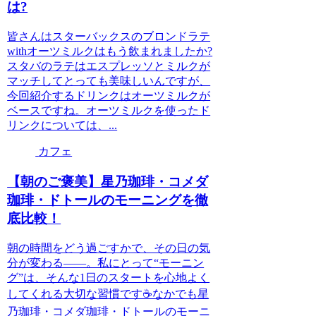
は?
皆さんはスターバックスのブロンドラテ
withオーツミルクはもう飲まれましたか?
スタバのラテはエスプレッソとミルクが
マッチしてとっても美味しいんですが、
今回紹介するドリンクはオーツミルクが
ベースですね。オーツミルクを使ったド
リンクについては、...
カフェ
【朝のご褒美】星乃珈琲・コメダ
珈琲・ドトールのモーニングを徹
底比較！
朝の時間をどう過ごすかで、その日の気
分が変わる——。私にとって“モーニン
グ”は、そんな1日のスタートを心地よく
してくれる大切な習慣です☕️なかでも星
乃珈琲・コメダ珈琲・ドトールのモーニ