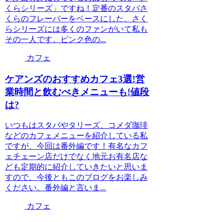
くらシリーズ」ですね！定番のスタバさ
くらのフレーバーをベースにした、さく
らシリーズには多くのファンがいて私も
その一人です。ピンク色の...
カフェ
ケアンズのおすすめカフェ3選!営
業時間と飲むべきメニューも!値段
は?
いつもはスタバやタリーズ、コメダ珈琲
などのカフェメニューを紹介している私
ですが、今回は番外編です！有名なカフ
ェチェーン店だけでなく地元お有名店な
ども定期的に紹介していきたいと思いま
すので、今後ともこのブログをお楽しみ
ください。番外編と言いま...
カフェ