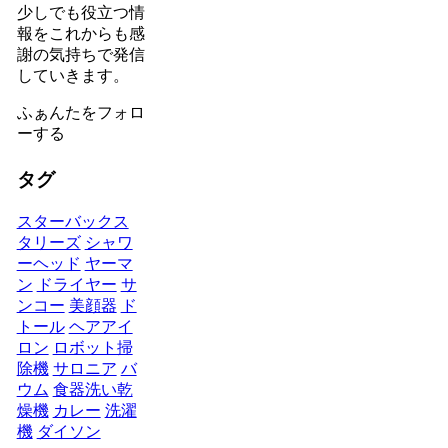
少しでも役立つ情
報をこれからも感
謝の気持ちで発信
していきます。
ふぁんたをフォロ
ーする
タグ
スターバックス
タリーズ
シャワ
ーヘッド
ヤーマ
ン
ドライヤー
サ
ンコー
美顔器
ド
トール
ヘアアイ
ロン
ロボット掃
除機
サロニア
バ
ウム
食器洗い乾
燥機
カレー
洗濯
機
ダイソン