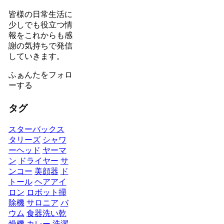
皆様の日常生活に
少しでも役立つ情
報をこれからも感
謝の気持ちで発信
していきます。
ふぁんたをフォロ
ーする
タグ
スターバックス
タリーズ
シャワ
ーヘッド
ヤーマ
ン
ドライヤー
サ
ンコー
美顔器
ド
トール
ヘアアイ
ロン
ロボット掃
除機
サロニア
バ
ウム
食器洗い乾
燥機
カレー
洗濯