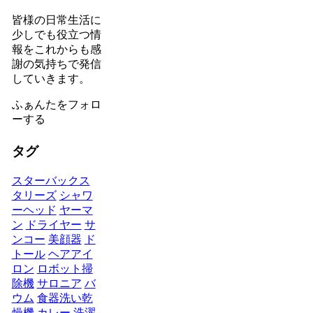
皆様の日常生活に
少しでも役立つ情
報をこれからも感
謝の気持ちで発信
していきます。
ふぁんたをフォロ
ーする
タグ
スターバックス
タリーズ
シャワ
ーヘッド
ヤーマ
ン
ドライヤー
サ
ンコー
美顔器
ド
トール
ヘアアイ
ロン
ロボット掃
除機
サロニア
バ
ウム
食器洗い乾
燥機
カレー
洗濯