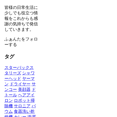
皆様の日常生活に
少しでも役立つ情
報をこれからも感
謝の気持ちで発信
していきます。
ふぁんたをフォロ
ーする
タグ
スターバックス
タリーズ
シャワ
ーヘッド
ヤーマ
ン
ドライヤー
サ
ンコー
美顔器
ド
トール
ヘアアイ
ロン
ロボット掃
除機
サロニア
バ
ウム
食器洗い乾
燥機
カレー
洗濯