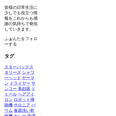
皆様の日常生活に
少しでも役立つ情
報をこれからも感
謝の気持ちで発信
していきます。
ふぁんたをフォロ
ーする
タグ
スターバックス
タリーズ
シャワ
ーヘッド
ヤーマ
ン
ドライヤー
サ
ンコー
美顔器
ド
トール
ヘアアイ
ロン
ロボット掃
除機
サロニア
バ
ウム
食器洗い乾
燥機
カレー
洗濯