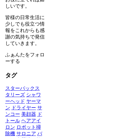
しいです。
皆様の日常生活に
少しでも役立つ情
報をこれからも感
謝の気持ちで発信
していきます。
ふぁんたをフォロ
ーする
タグ
スターバックス
タリーズ
シャワ
ーヘッド
ヤーマ
ン
ドライヤー
サ
ンコー
美顔器
ド
トール
ヘアアイ
ロン
ロボット掃
除機
サロニア
バ