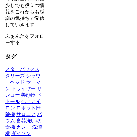
少しでも役立つ情
報をこれからも感
謝の気持ちで発信
していきます。
ふぁんたをフォロ
ーする
タグ
スターバックス
タリーズ
シャワ
ーヘッド
ヤーマ
ン
ドライヤー
サ
ンコー
美顔器
ド
トール
ヘアアイ
ロン
ロボット掃
除機
サロニア
バ
ウム
食器洗い乾
燥機
カレー
洗濯
機
ダイソン