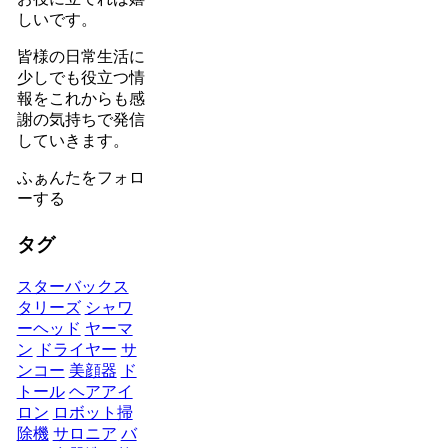
しいです。
皆様の日常生活に
少しでも役立つ情
報をこれからも感
謝の気持ちで発信
していきます。
ふぁんたをフォロ
ーする
タグ
スターバックス
タリーズ
シャワ
ーヘッド
ヤーマ
ン
ドライヤー
サ
ンコー
美顔器
ド
トール
ヘアアイ
ロン
ロボット掃
除機
サロニア
バ